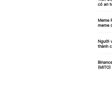
có an 
Meme R
meme đ
Người v
thành c
Binance
(MITO)