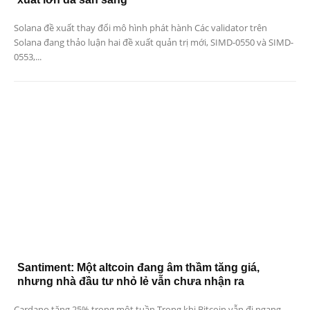
Solana đề xuất thay đổi mô hình phát hành Các validator trên
Solana đang thảo luận hai đề xuất quản trị mới, SIMD-0550 và SIMD-
0553,...
Santiment: Một altcoin đang âm thầm tăng giá,
nhưng nhà đầu tư nhỏ lẻ vẫn chưa nhận ra
Cardano tăng 25% trong một tuần Trong khi Bitcoin vẫn đi ngang