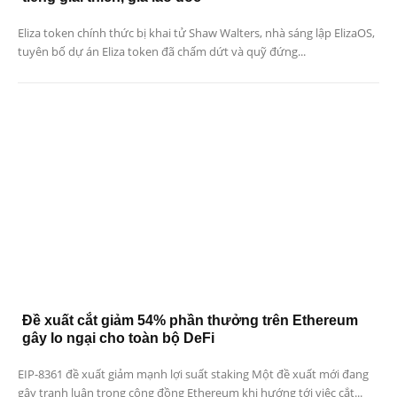
Eliza token chính thức bị khai tử Shaw Walters, nhà sáng lập ElizaOS,
tuyên bố dự án Eliza token đã chấm dứt và quỹ đứng...
Đề xuất cắt giảm 54% phần thưởng trên Ethereum
gây lo ngại cho toàn bộ DeFi
EIP-8361 đề xuất giảm mạnh lợi suất staking Một đề xuất mới đang
gây tranh luận trong cộng đồng Ethereum khi hướng tới việc cắt...