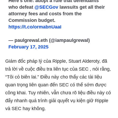
Here's one: adopt a rule that defendants
who defeat
@SECGov
lawsuits get all their
attorney fees and costs from the
Commission budget.
https://t.co/ormabnUaaI
— paulgrewal.eth (@iampaulgrewal)
February 17, 2025
Giám đốc pháp lý của Ripple, Stuart Alderoty, đã
trả lời về cuộc điều tra liên tục của SEC , nói rằng,
“Tôi có biên lai.” Điều này cho thấy các tài liệu
quan trọng liên quan đến SEC có thể sớm được
công khai. Tuy nhiên, vẫn chưa rõ liệu điều này có
đẩy nhanh quá trình giải quyết vụ kiện giữ Ripple
và SEC hay không.