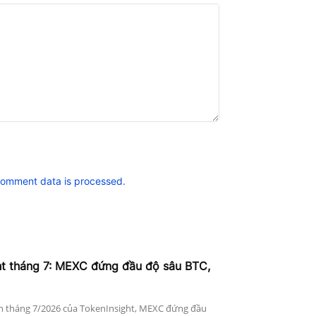
comment data is processed.
ht tháng 7: MEXC đứng đầu độ sâu BTC,
n tháng 7/2026 của TokenInsight, MEXC đứng đầu