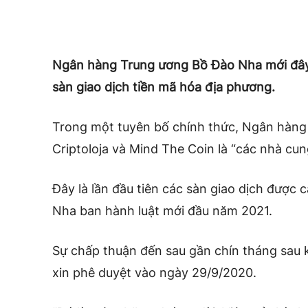
Ngân hàng Trung ương Bồ Đào Nha mới đ
sàn giao dịch tiền mã hóa địa phương.
Trong một tuyên bố chính thức, Ngân hàn
Criptoloja và Mind The Coin là “các nhà cung
Đây là lần đầu tiên các sàn giao dịch được
Nha ban hành luật mới đầu năm 2021.
Sự chấp thuận đến sau gần chín tháng sau kh
xin phê duyệt vào ngày 29/9/2020.