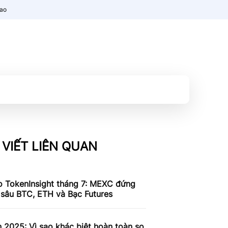
nao
 VIẾT LIÊN QUAN
o TokenInsight tháng 7: MEXC đứng
 sâu BTC, ETH và Bạc Futures
n 2025: Vì sao khác biệt hoàn toàn so