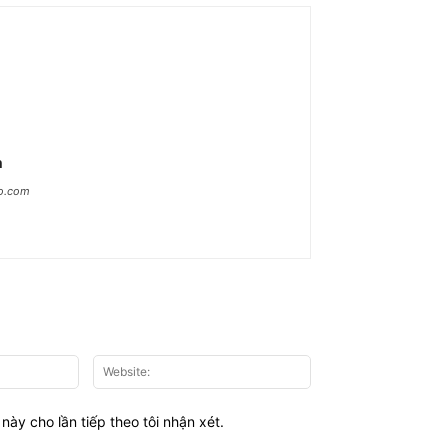
n
ao.com
Email:*
Website:
này cho lần tiếp theo tôi nhận xét.