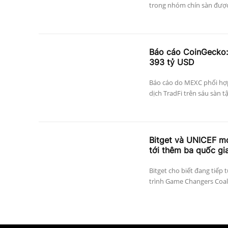
trong nhóm chín sàn được 
Báo cáo CoinGecko: 
393 tỷ USD
Báo cáo do MEXC phối hợp
dịch TradFi trên sáu sàn t
Bitget và UNICEF mở
tới thêm ba quốc gi
Bitget cho biết đang tiếp
trình Game Changers Coal