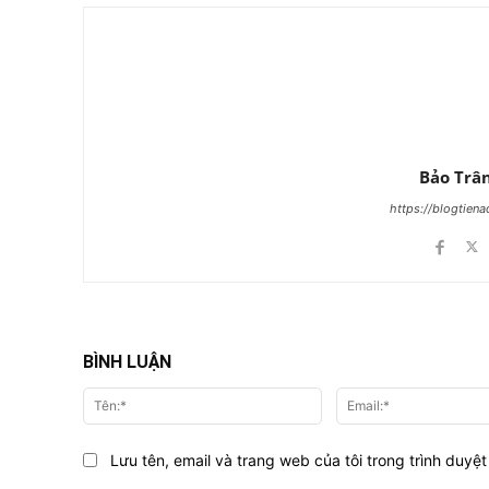
Bảo Trâ
https://blogtien
BÌNH LUẬN
Tên:*
Lưu tên, email và trang web của tôi trong trình duyệt 