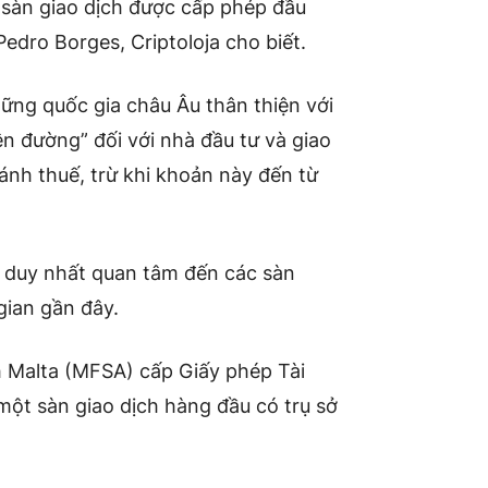
 sàn giao dịch được cấp phép đầu
Pedro Borges, Criptoloja cho biết.
ững quốc gia châu Âu thân thiện với
iên đường” đối với nhà đầu tư và giao
ánh thuế, trừ khi khoản này đến từ
 duy nhất quan tâm đến các sàn
gian gần đây.
h Malta (MFSA) cấp Giấy phép Tài
một sàn giao dịch hàng đầu có trụ sở