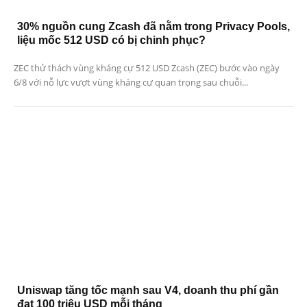
30% nguồn cung Zcash đã nằm trong Privacy Pools,
liệu mốc 512 USD có bị chinh phục?
ZEC thử thách vùng kháng cự 512 USD Zcash (ZEC) bước vào ngày
6/8 với nỗ lực vượt vùng kháng cự quan trọng sau chuỗi...
Uniswap tăng tốc mạnh sau V4, doanh thu phí gần
đạt 100 triệu USD mỗi tháng