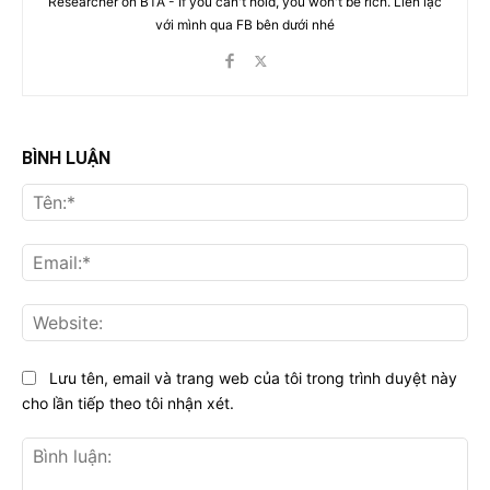
Researcher on BTA - If you can't hold, you won't be rich. Liên lạc
với mình qua FB bên dưới nhé
BÌNH LUẬN
Tên
Ema
Web
Lưu tên, email và trang web của tôi trong trình duyệt này
cho lần tiếp theo tôi nhận xét.