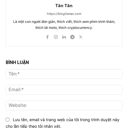
Tân Tân
https://blogtienao.com
Là một con người đơn giản, thích viết, thích xem phim trinh thám,
thích lái moto, thích cryptocurrency.
BÌNH LUẬN
Tên
Ema
Web
Lưu tên, email và trang web của tôi trong trình duyệt này
cho lần tiếp theo tôi nhận xét.