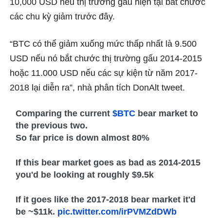
10,000 USD nếu thị trường gấu hiện tại bắt chước
các chu kỳ giảm trước đây.
“BTC có thể giảm xuống mức thấp nhất là 9.500
USD nếu nó bắt chước thị trường gấu 2014-2015
hoặc 11.000 USD nếu các sự kiện từ năm 2017-
2018 lại diễn ra”, nhà phân tích DonAlt tweet.
Comparing the current
$BTC
bear market to
the previous two.
So far price is down almost 80%
If this bear market goes as bad as 2014-2015
you'd be looking at roughly $9.5k
If it goes like the 2017-2018 bear market it'd
be ~$11k.
pic.twitter.com/irPVMZdDWb