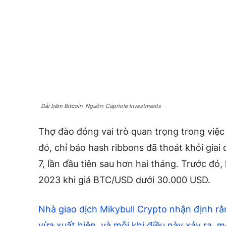
Dải băm Bitcoin. Nguồn: Capriole Investments
Thợ đào đóng vai trò quan trọng trong việ
đó, chỉ báo hash ribbons đã thoát khỏi gia
7, lần đầu tiên sau hơn hai tháng. Trước đó
2023 khi giá BTC/USD dưới 30.000 USD.
Nhà giao dịch Mikybull Crypto nhận định rằn
vừa xuất hiện, và mỗi khi điều này xảy ra, 