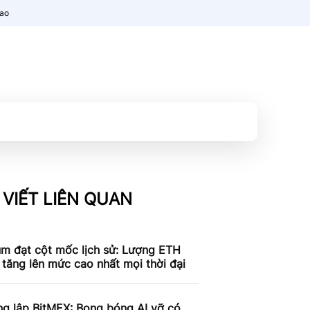
nao
 VIẾT LIÊN QUAN
um đạt cột mốc lịch sử: Lượng ETH
 tăng lên mức cao nhất mọi thời đại
ng lập BitMEX: Bong bóng AI vỡ có