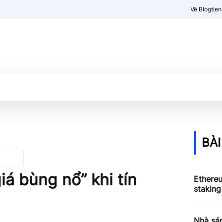
Về Blogtie
Kiến thức
More
BÀI
iá bùng nổ” khi tín
Ethere
staking
Nhà sá