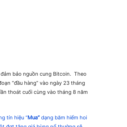
c đảm bảo nguồn cung Bitcoin. Theo
i đoạn “đầu hàng” vào ngày 23 tháng
, lần thoát cuối cùng vào tháng 8 năm
g tín hiệu “
Mua”
dạng băm hiếm hoi
một đợt tăng giá bùng nổ thường sẽ