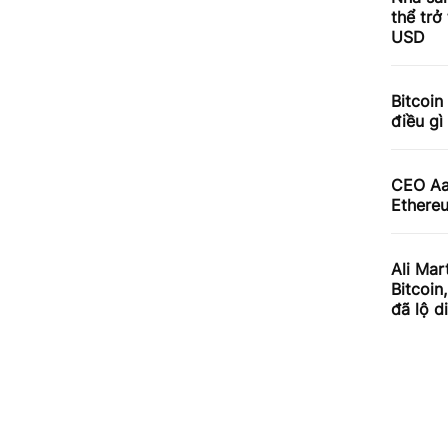
thể trở
USD
Bitcoin
điều gì
CEO Aav
Ethereu
Ali Mar
Bitcoin
đã lộ d