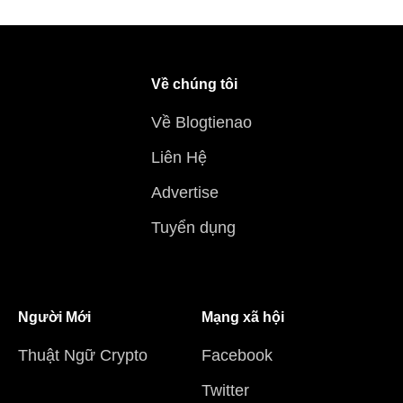
Về chúng tôi
Về Blogtienao
Liên Hệ
Advertise
Tuyển dụng
Người Mới
Mạng xã hội
Thuật Ngữ Crypto
Facebook
Twitter