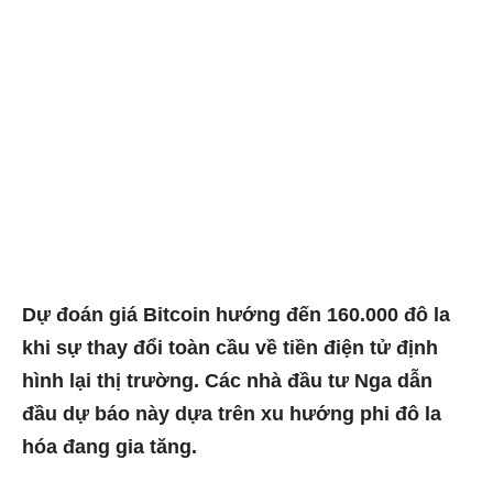
Dự đoán giá Bitcoin hướng đến 160.000 đô la
khi sự thay đổi toàn cầu về tiền điện tử định
hình lại thị trường. Các nhà đầu tư Nga dẫn
đầu dự báo này dựa trên xu hướng phi đô la
hóa đang gia tăng.