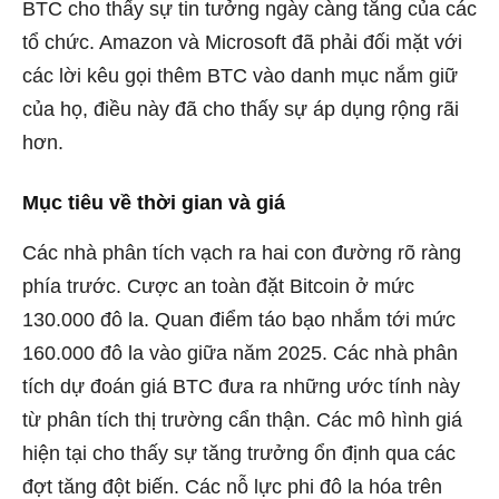
BTC cho thấy sự tin tưởng ngày càng tăng của các
tổ chức. Amazon và Microsoft đã phải đối mặt với
các lời kêu gọi thêm BTC vào danh mục nắm giữ
của họ, điều này đã cho thấy sự áp dụng rộng rãi
hơn.
Mục tiêu về thời gian và giá
Các nhà phân tích vạch ra hai con đường rõ ràng
phía trước. Cược an toàn đặt Bitcoin ở mức
130.000 đô la. Quan điểm táo bạo nhắm tới mức
160.000 đô la vào giữa năm 2025. Các nhà phân
tích dự đoán giá BTC đưa ra những ước tính này
từ phân tích thị trường cẩn thận. Các mô hình giá
hiện tại cho thấy sự tăng trưởng ổn định qua các
đợt tăng đột biến. Các nỗ lực phi đô la hóa trên