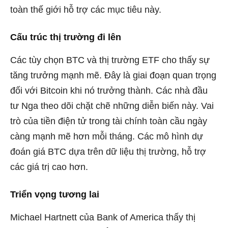
toàn thế giới hỗ trợ các mục tiêu này.
Cấu trúc thị trường đi lên
Các tùy chọn BTC và thị trường ETF cho thấy sự
tăng trưởng mạnh mẽ. Đây là giai đoạn quan trọng
đối với Bitcoin khi nó trưởng thành. Các nhà đầu
tư Nga theo dõi chặt chẽ những diễn biến này. Vai
trò của tiền điện tử trong tài chính toàn cầu ngày
càng mạnh mẽ hơn mỗi tháng. Các mô hình dự
đoán giá BTC dựa trên dữ liệu thị trường, hỗ trợ
các giá trị cao hơn.
Triển vọng tương lai
Michael Hartnett của Bank of America thấy thị