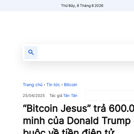
Thứ Bảy, 8 Tháng 8 2026
Tin tức
Nổi bật
Người Mới 🔥
Trang chủ
Tin tức
Bitcoin
Tác giả
Tân Tân
25/04/2025
“Bitcoin Jesus” trả 600
minh của Donald Trump 
buộc về tiền điện tử