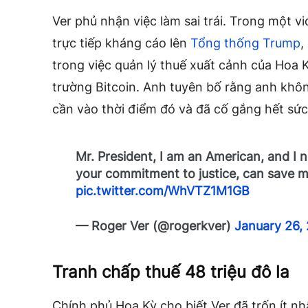
Ver phủ nhận việc làm sai trái. Trong một v
trực tiếp kháng cáo lên
Tổng thống Trump
,
trong việc quản lý thuế xuất cảnh của Hoa K
trường Bitcoin. Anh tuyên bố rằng anh khôn
cần vào thời điểm đó và đã cố gắng hết sức
Mr. President, I am an American, and I 
your commitment to justice, can save 
pic.twitter.com/WhVTZ1M1GB
— Roger Ver (@rogerkver)
January 26,
Tranh chấp thuế 48 triệu đô la
Chính phủ Hoa Kỳ cho biết Ver đã trốn ít nhấ