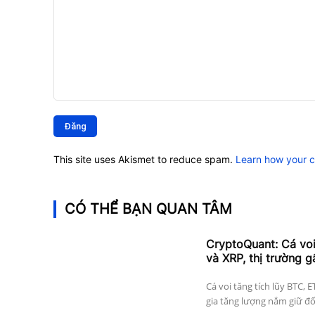
Bình
luận:
This site uses Akismet to reduce spam.
Learn how your 
CÓ THỂ BẠN QUAN TÂM
CryptoQuant: Cá vo
và XRP, thị trường g
Cá voi tăng tích lũy BTC, 
gia tăng lượng nắm giữ đối 