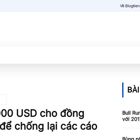
Về Blogtie
Kiến thức
More
BÀI
.000 USD cho đồng
Bull Ru
với 201
để chống lại các cáo
Bùng nổ