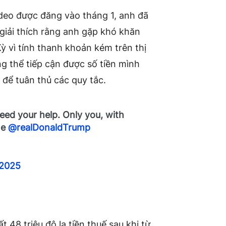
ideo được đăng vào tháng 1, anh đã
 giải thích rằng anh gặp khó khăn
ỳ vì tính thanh khoản kém trên thị
g thể tiếp cận được số tiền mình
 để tuân thủ các quy tắc.
need your help. Only you, with
me
@realDonaldTrump
 2025
t 48 triệu đô la tiền thuế sau khi từ