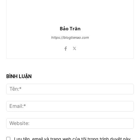
Bảo Trân
https://blogtienao.com
BÌNH LUẬN
Tên
Ema
Web
Lưu tên, email và trang web của tôi trong trình duyệt này