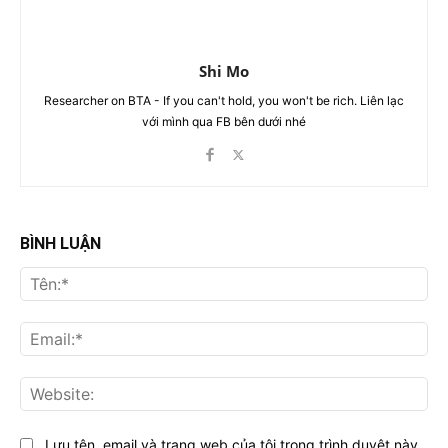
Shi Mo
Researcher on BTA - If you can't hold, you won't be rich. Liên lạc
với mình qua FB bên dưới nhé
BÌNH LUẬN
Tên
Ema
Web
Lưu tên, email và trang web của tôi trong trình duyệt này