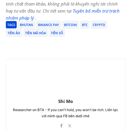
tính chất tham khảo, không phải là khuyến nghị tài chính
hay tư vấn đầu tư. Chi tiết xem tại
Tuyên bố miễn trừ trách
nhiệm pháp lý
.
TAGS
BHUTAN
BINANCE PAY
BITCOIN
BTC
CRYPTO
TIỀN ẢO
TIỀN MÃ HÓA
TIỀN SỐ
Shi Mo
Researcher on BTA - If you can't hold, you won't be rich. Liên lạc
với mình qua FB bên dưới nhé