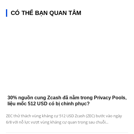
CÓ THỂ BẠN QUAN TÂM
30% nguồn cung Zcash đã nằm trong Privacy Pools,
liệu mốc 512 USD có bị chinh phục?
ZEC thử thách vùng kháng cự 512 USD Zcash (ZEC) bước vào ngày
6/8 với nỗ lực vượt vùng kháng cự quan trọng sau chuỗi...