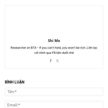
Shi Mo
Researcher on BTA - If you can't hold, you won't be rich. Liên lạc
với mình qua FB bên dưới nhé
BÌNH LUẬN
Tên
Ema