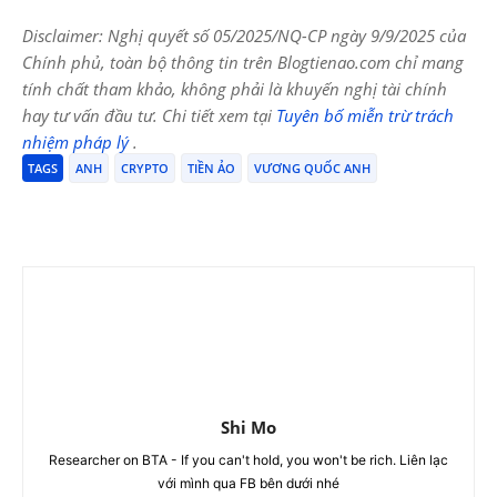
Disclaimer: Nghị quyết số 05/2025/NQ-CP ngày 9/9/2025 của
Chính phủ, toàn bộ thông tin trên Blogtienao.com chỉ mang
tính chất tham khảo, không phải là khuyến nghị tài chính
hay tư vấn đầu tư. Chi tiết xem tại
Tuyên bố miễn trừ trách
nhiệm pháp lý
.
TAGS
ANH
CRYPTO
TIỀN ẢO
VƯƠNG QUỐC ANH
Shi Mo
Researcher on BTA - If you can't hold, you won't be rich. Liên lạc
với mình qua FB bên dưới nhé