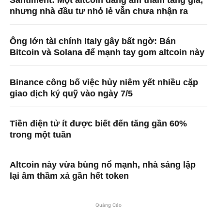
Santiment: Một altcoin đang âm thầm tăng giá,
nhưng nhà đầu tư nhỏ lẻ vẫn chưa nhận ra
Ông lớn tài chính Italy gây bất ngờ: Bán
Bitcoin và Solana để mạnh tay gom altcoin này
Binance công bố việc hủy niêm yết nhiều cặp
giao dịch ký quỹ vào ngày 7/5
Tiền điện tử ít được biết đến tăng gần 60%
trong một tuần
Altcoin này vừa bùng nổ mạnh, nhà sáng lập
lại âm thầm xả gần hết token
Quảng Cáo