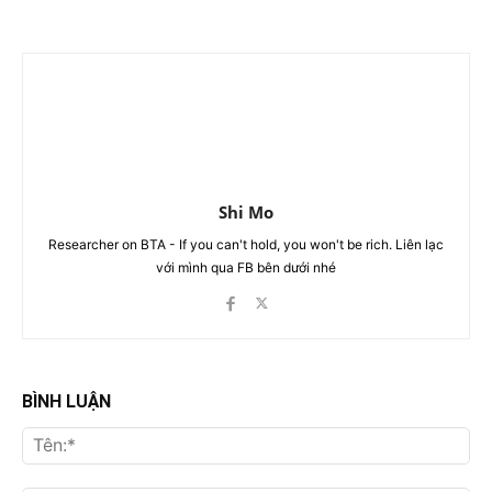
Shi Mo
Researcher on BTA - If you can't hold, you won't be rich. Liên lạc
với mình qua FB bên dưới nhé
BÌNH LUẬN
Tên