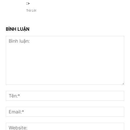
:>
Trả Lời
BÌNH LUẬN
Bình
luận:
Tên
Ema
Web