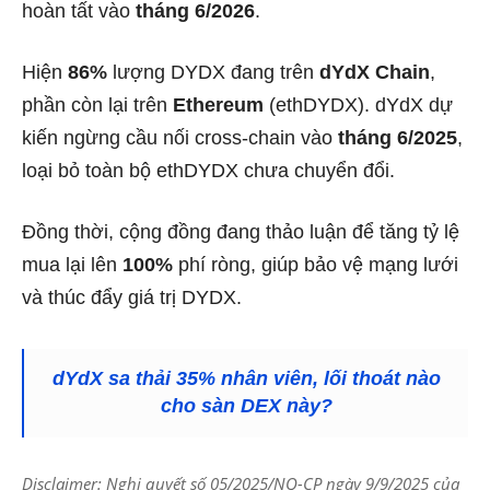
hoàn tất vào
tháng 6/2026
.
Hiện
86%
lượng DYDX đang trên
dYdX Chain
,
phần còn lại trên
Ethereum
(ethDYDX). dYdX dự
kiến ngừng cầu nối cross-chain vào
tháng 6/2025
,
loại bỏ toàn bộ ethDYDX chưa chuyển đổi.
Đồng thời, cộng đồng đang thảo luận để tăng tỷ lệ
mua lại lên
100%
phí ròng, giúp bảo vệ mạng lưới
và thúc đẩy giá trị DYDX.
dYdX sa thải 35% nhân viên, lối thoát nào
cho sàn DEX này?
Disclaimer: Nghị quyết số 05/2025/NQ-CP ngày 9/9/2025 của