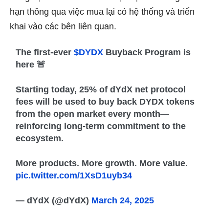
hạn thông qua việc mua lại có hệ thống và triển
khai vào các bên liên quan.
The first-ever
$DYDX
Buyback Program is
here 🚨
Starting today, 25% of dYdX net protocol
fees will be used to buy back DYDX tokens
from the open market every month—
reinforcing long-term commitment to the
ecosystem.
More products. More growth. More value.
pic.twitter.com/1XsD1uyb34
— dYdX (@dYdX)
March 24, 2025