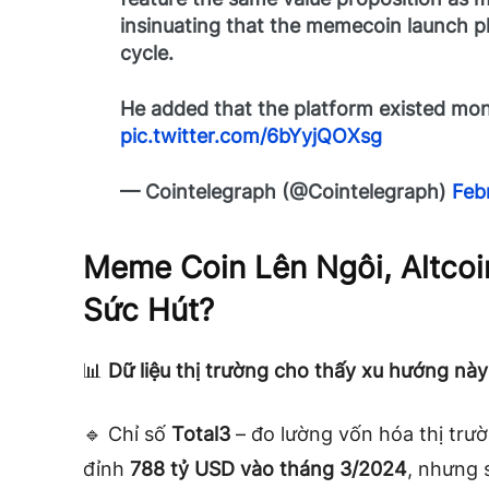
insinuating that the memecoin launch pl
cycle.
He added that the platform existed mon
pic.twitter.com/6bYyjQOXsg
— Cointelegraph (@Cointelegraph)
Feb
Meme Coin Lên Ngôi, Altco
Sức Hút?
📊
Dữ liệu thị trường cho thấy xu hướng này
🔹 Chỉ số
Total3
– đo lường vốn hóa thị trườ
đỉnh
788 tỷ USD vào tháng 3/2024
, nhưng 