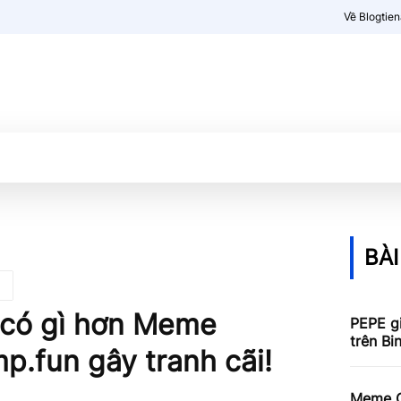
Về Blogtie
Kiến thức
More
BÀI
 có gì hơn Meme
PEPE g
trên Bi
p.fun gây tranh cãi!
Meme Co