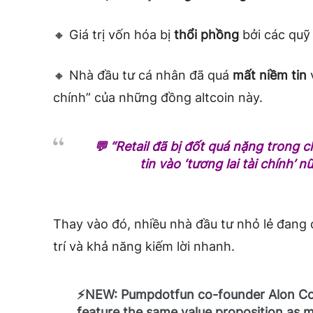
🔸 Giá trị vốn hóa bị
thổi phồng
bởi các quỹ
🔸 Nhà đầu tư cá nhân đã quá
mất niềm tin
v
chính” của những đồng altcoin này.
💬 “Retail đã bị đốt quá nặng trong
tin vào ‘tương lai tài chính’
Thay vào đó, nhiều nhà đầu tư nhỏ lẻ đan
trí và khả năng kiếm lời nhanh.
⚡️NEW: Pumpdotfun co-founder Alon Coh
feature the same value proposition as 