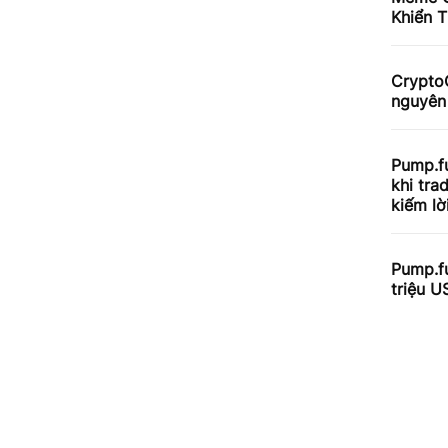
Khiển T
CryptoQ
nguyên
Pump.f
khi tra
kiếm lời
Pump.f
triệu 