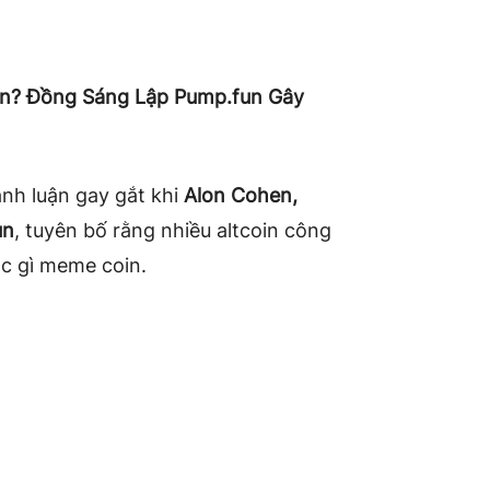
in? Đồng Sáng Lập Pump.fun Gây
anh luận gay gắt khi
Alon Cohen,
un
, tuyên bố rằng nhiều altcoin công
ác gì meme coin.