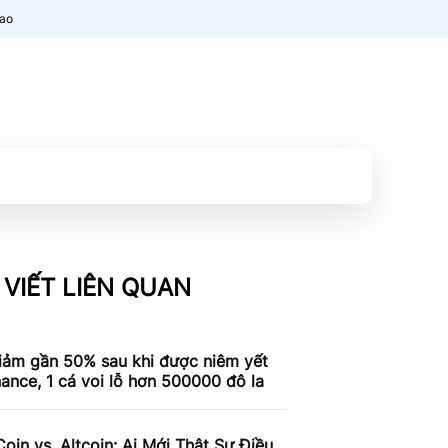
nao
 VIẾT LIÊN QUAN
iảm gần 50% sau khi được niêm yết
nance, 1 cá voi lỗ hơn 500000 đô la
in vs. Altcoin: Ai Mới Thật Sự Điều