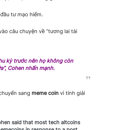
 đầu tư mạo hiểm.
ào câu chuyện về “tương lai tài
 chu kỳ trước nên họ không còn
 nữa”, Cohen nhấn mạnh.
g chuyển sang
meme coin
vì tính giải
en said that most tech altcoins
memecoins in response to a post