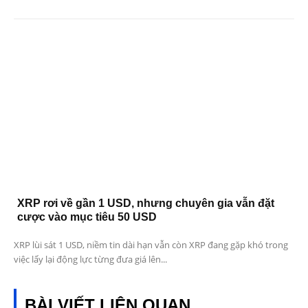
XRP rơi về gần 1 USD, nhưng chuyên gia vẫn đặt
cược vào mục tiêu 50 USD
XRP lùi sát 1 USD, niềm tin dài hạn vẫn còn XRP đang gặp khó trong
việc lấy lại động lực từng đưa giá lên...
BÀI VIẾT LIÊN QUAN