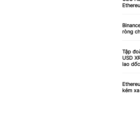
Ethereu
Binance
ròng ch
Tập đoà
USD XR
lao dố
Ethere
kém xa 