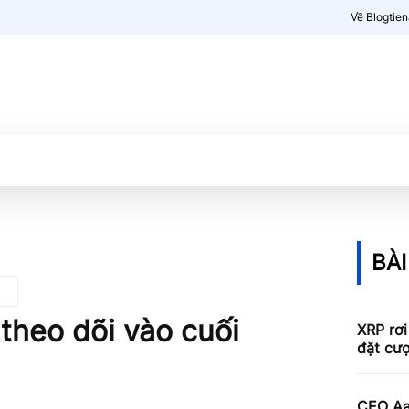
Về Blogtie
Kiến thức
More
BÀI
 theo dõi vào cuối
XRP rơi
đặt cư
CEO Aav