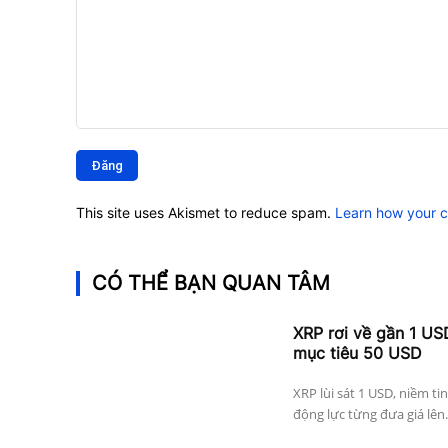
Bình
luận:
This site uses Akismet to reduce spam.
Learn how your 
CÓ THỂ BẠN QUAN TÂM
XRP rơi về gần 1 US
mục tiêu 50 USD
XRP lùi sát 1 USD, niềm ti
động lực từng đưa giá lên.