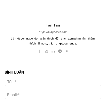
Tân Tân
https://blogtienao.com
Là một con người đơn giản, thích viết, thích xem phim trinh thám,
thích lái moto, thích cryptocurrency.
BÌNH LUẬN
Tên
Ema