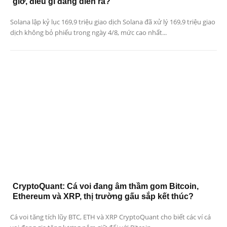
giờ, điều gì đang diễn ra?
Solana lập kỷ lục 169,9 triệu giao dịch Solana đã xử lý 169,9 triệu giao
dịch không bỏ phiếu trong ngày 4/8, mức cao nhất...
CryptoQuant: Cá voi đang âm thầm gom Bitcoin,
Ethereum và XRP, thị trường gấu sắp kết thúc?
Cá voi tăng tích lũy BTC, ETH và XRP CryptoQuant cho biết các ví cá