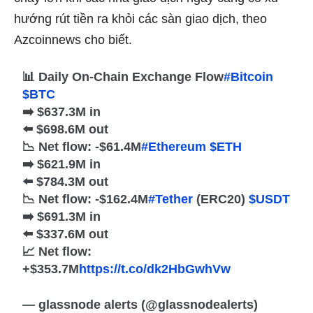
hướng rút tiền ra khỏi các sàn giao dịch, theo
Azcoinnews cho biết.
📊 Daily On-Chain Exchange Flow
#Bitcoin
$BTC
➡️ $637.3M in
⬅️ $698.6M out
📉 Net flow: -$61.4M
#Ethereum
$ETH
➡️ $621.9M in
⬅️ $784.3M out
📉 Net flow: -$162.4M
#Tether
(ERC20)
$USDT
➡️ $691.3M in
⬅️ $337.6M out
📈 Net flow:
+$353.7M
https://t.co/dk2HbGwhVw
— glassnode alerts (@glassnodealerts)