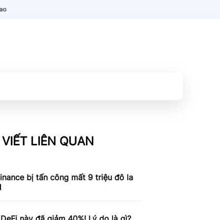
nao
 VIẾT LIÊN QUAN
inance bị tấn công mất 9 triệu đô la
H
 DeFi này đã giảm 40%! Lý do là gì?