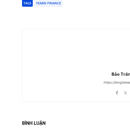
TAGS
YEARN FINANCE
Chia Sẻ
Bảo Trâ
https://blogtien
BÌNH LUẬN