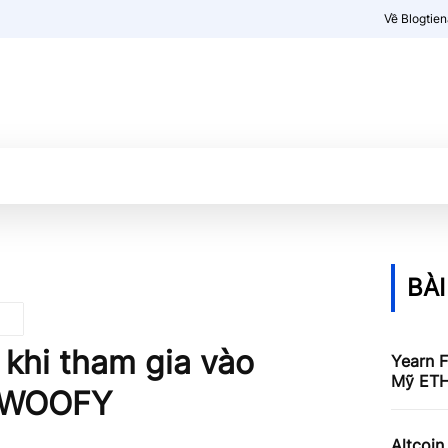
Về Blogtie
Kiến thức
More
BÀI
khi tham gia vào
Yearn F
Mỹ ET
n WOOFY
Altcoin