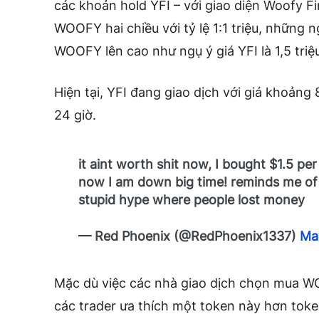
các khoản hold YFI – với giao diện Woofy F
WOOFY hai chiều với tỷ lệ 1:1 triệu, những
WOOFY lên cao như ngụ ý giá YFI là 1,5 tri
Hiện tại, YFI đang giao dịch với giá khoản
24 giờ.
it aint worth shit now, I bought $1.5 per
now I am down big time! reminds me o
stupid hype where people lost money
— Red Phoenix (@RedPhoenix1337)
May
Mặc dù việc các nhà giao dịch chọn mua WOO
các trader ưa thích một token này hơn tok