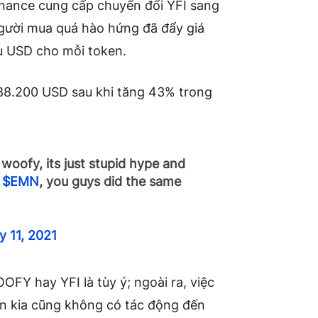
inance cung cấp chuyển đổi YFI sang
 người mua quá hào hứng đã đẩy giá
ệu USD cho mỗi token.
g 88.200 USD sau khi tăng 43% trong
 woofy, its just stupid hype and
f
$EMN
, you guys did the same
 11, 2021
FY hay YFI là tùy ý; ngoài ra, việc
en kia cũng không có tác động đến