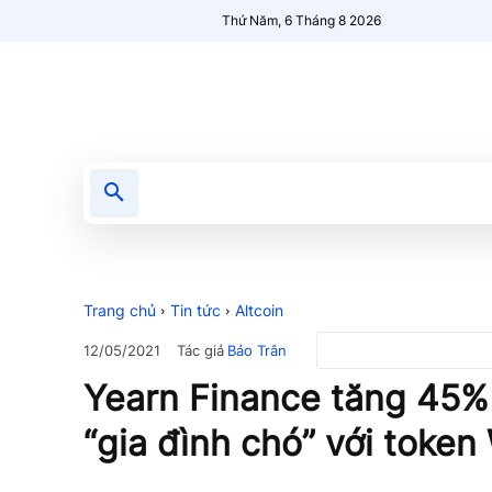
Thứ Năm, 6 Tháng 8 2026
Tin tức
Nổi bật
Người Mới 🔥
Trang chủ
Tin tức
Altcoin
Tác giả
Bảo Trân
12/05/2021
Yearn Finance tăng 45% 
“gia đình chó” với toke