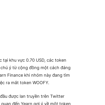
ục tại khu vực 0.70 USD,
các token
sự chú ý từ cộng đồng một cách đáng
arn Finance khi nhóm này đang tìm
việc ra mắt token WOOFY.
đầu được lan truyền trên Twitter
ên quan đến Yearn
gợi ý về
một token