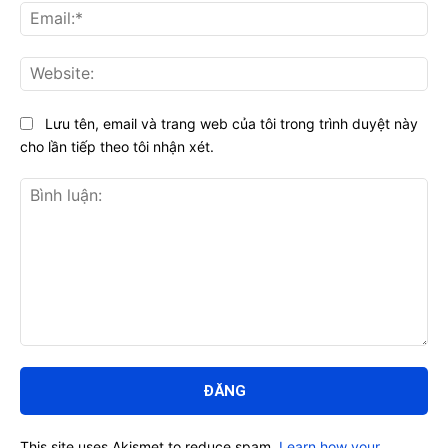
Ema
Web
Lưu tên, email và trang web của tôi trong trình duyệt này
cho lần tiếp theo tôi nhận xét.
Bình
luận:
This site uses Akismet to reduce spam.
Learn how your