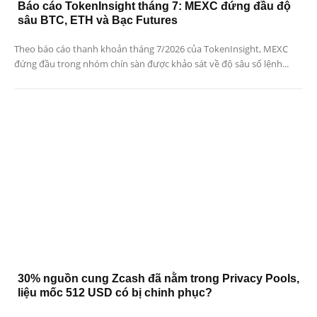
Báo cáo TokenInsight tháng 7: MEXC đứng đầu độ
sâu BTC, ETH và Bạc Futures
Theo báo cáo thanh khoản tháng 7/2026 của TokenInsight, MEXC
đứng đầu trong nhóm chín sàn được khảo sát về độ sâu sổ lệnh...
30% nguồn cung Zcash đã nằm trong Privacy Pools,
liệu mốc 512 USD có bị chinh phục?