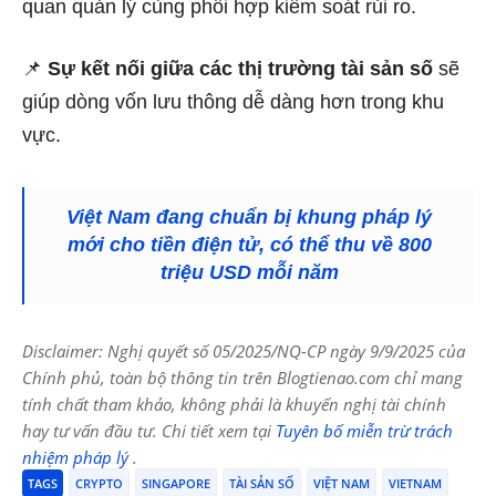
quan quản lý cùng phối hợp kiểm soát rủi ro.
📌
Sự kết nối giữa các thị trường tài sản số
sẽ
giúp dòng vốn lưu thông dễ dàng hơn trong khu
vực.
Việt Nam đang chuẩn bị khung pháp lý
mới cho tiền điện tử, có thể thu về 800
triệu USD mỗi năm
Disclaimer: Nghị quyết số 05/2025/NQ-CP ngày 9/9/2025 của
Chính phủ, toàn bộ thông tin trên Blogtienao.com chỉ mang
tính chất tham khảo, không phải là khuyến nghị tài chính
hay tư vấn đầu tư. Chi tiết xem tại
Tuyên bố miễn trừ trách
nhiệm pháp lý
.
TAGS
CRYPTO
SINGAPORE
TÀI SẢN SỐ
VIỆT NAM
VIETNAM