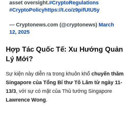
asset oversight.
#CryptoRegulations
#CryptoPolicy
https://t.co/z9pifUtU5y
— Cryptonews.com (@cryptonews)
March
12, 2025
Hợp Tác Quốc Tế: Xu Hướng Quản
Lý Mới?
Sự kiện này diễn ra trong khuôn khổ
chuyến thăm
Singapore của Tổng Bí thư Tô Lâm từ ngày 11-
13/3
, với sự có mặt của Thủ tướng Singapore
Lawrence Wong
.