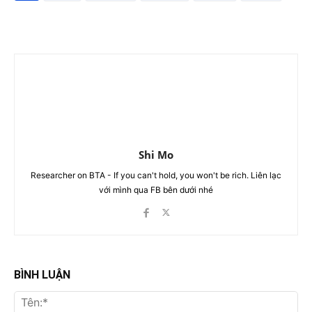
Shi Mo
Researcher on BTA - If you can't hold, you won't be rich. Liên lạc
với mình qua FB bên dưới nhé
BÌNH LUẬN
Tên