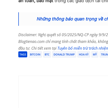
an toàn, bảo mật
trong các giao dịch tài chí
Những thông báo quan trọng về chí
Disclaimer: Nghị quyết số 05/2025/NQ-CP ngày 9/9/20
Blogtienao.com chỉ mang tính chất tham khảo, không 
đầu tư. Chi tiết xem tại
Tuyên bố miễn trừ trách nhiệ
TAGS
BITCOIN
BTC
DONALD TRUMP
HOA KỲ
MỸ
TRU
Chia Sẻ