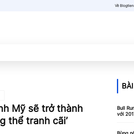
Về Blogtie
Kiến thức
More
BÀI
nh Mỹ sẽ trở thành
Bull Ru
với 201
g thể tranh cãi’
Bùng nổ