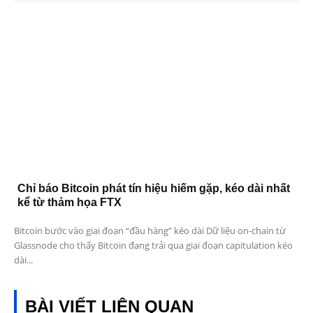
Chỉ báo Bitcoin phát tín hiệu hiếm gặp, kéo dài nhất
kể từ thảm họa FTX
Bitcoin bước vào giai đoạn “đầu hàng” kéo dài Dữ liệu on-chain từ
Glassnode cho thấy Bitcoin đang trải qua giai đoạn capitulation kéo
dài...
BÀI VIẾT LIÊN QUAN