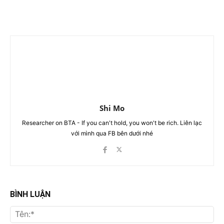
Shi Mo
Researcher on BTA - If you can't hold, you won't be rich. Liên lạc
với mình qua FB bên dưới nhé
BÌNH LUẬN
Tên