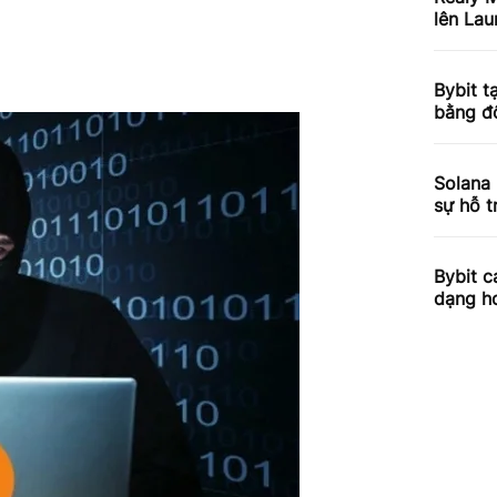
lên Lau
Bybit 
bằng đô
Solana
sự hỗ 
Bybit c
dạng h