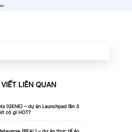
nao
 VIẾT LIÊN QUAN
ts (GENE) – dự án Launchpad lần 3
it có gì HOT?
etaverse (REAL) – dự án thực tế ảo