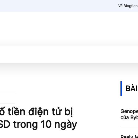
Về Blogtie
Kiến thức
More
BÀI
 tiền điện tử bị
Genope
của Byb
USD trong 10 ngày
Realy M