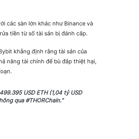
với các sàn lớn khác như Binance và
a tiền từ số tài sản bị đánh cắp.
 Bybit khẳng định rằng tài sản của
 năng tài chính để bù đắp thiệt hại,
đoạn.
ền 499.395 USD ETH (1,04 tỷ USD
u thông qua #THORChain.”