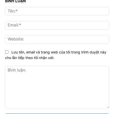
BÌNH LUẬN
Tên
Ema
Web
Lưu tên, email và trang web của tôi trong trình duyệt này
cho lần tiếp theo tôi nhận xét.
Bình