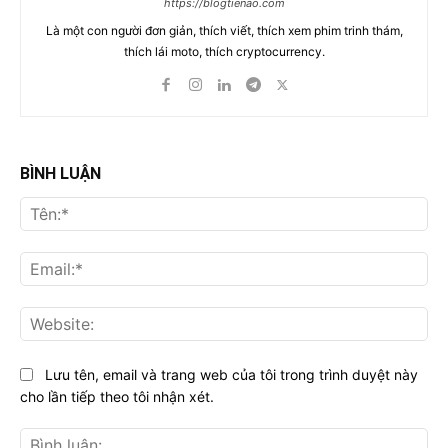
https://blogtienao.com
Là một con người đơn giản, thích viết, thích xem phim trinh thám,
thích lái moto, thích cryptocurrency.
BÌNH LUẬN
Tên
Ema
Web
Lưu tên, email và trang web của tôi trong trình duyệt này
cho lần tiếp theo tôi nhận xét.