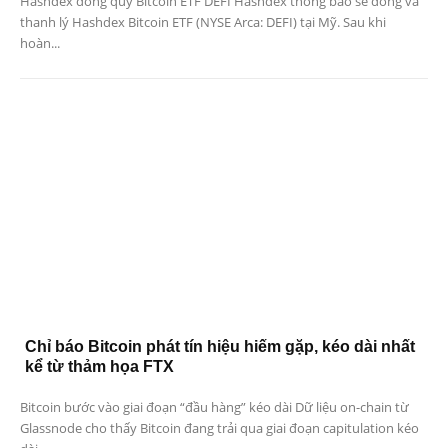
Hashdex đóng quỹ Bitcoin ETF DEFI Hashdex thông báo sẽ đóng và
thanh lý Hashdex Bitcoin ETF (NYSE Arca: DEFI) tại Mỹ. Sau khi
hoàn...
Chỉ báo Bitcoin phát tín hiệu hiếm gặp, kéo dài nhất
kể từ thảm họa FTX
Bitcoin bước vào giai đoạn “đầu hàng” kéo dài Dữ liệu on-chain từ
Glassnode cho thấy Bitcoin đang trải qua giai đoạn capitulation kéo