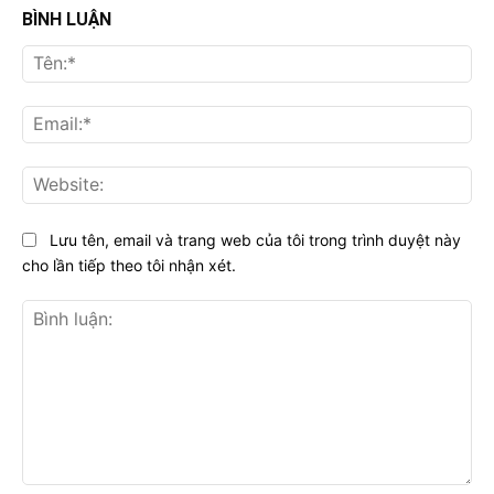
BÌNH LUẬN
Tên
Ema
Web
Lưu tên, email và trang web của tôi trong trình duyệt này
cho lần tiếp theo tôi nhận xét.