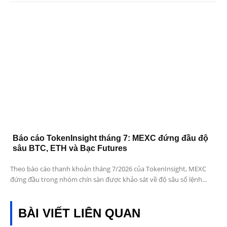
Báo cáo TokenInsight tháng 7: MEXC đứng đầu độ
sâu BTC, ETH và Bạc Futures
Theo báo cáo thanh khoản tháng 7/2026 của TokenInsight, MEXC
đứng đầu trong nhóm chín sàn được khảo sát về độ sâu sổ lệnh...
BÀI VIẾT LIÊN QUAN