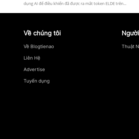
dụng AI để điều khiển đã được ra mắt token ELDE trên...
Về chúng tôi
Người
Về Blogtienao
Thuật N
Liên Hệ
Advertise
Tuyển dụng