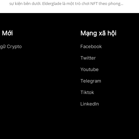
sự kiện bên dưới. Elderglade là một trò chơi NFT theo phong...
 Mới
Mạng xã hội
gữ Crypto
Facebook
Twitter
Youtube
Telegram
Tiktok
LinkedIn