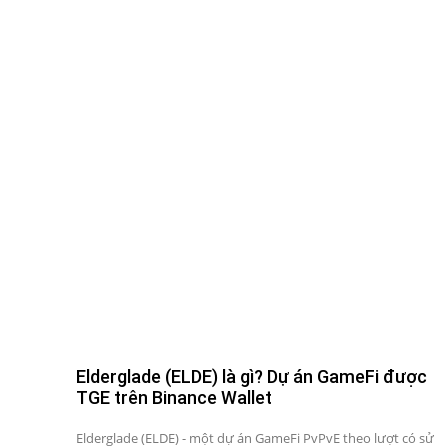
Elderglade (ELDE) là gì? Dự án GameFi được
TGE trên Binance Wallet
Elderglade (ELDE) - một dự án GameFi PvPvE theo lượt có sử