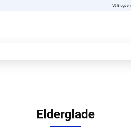
Về Blogtie
Kiến thức
More
Elderglade