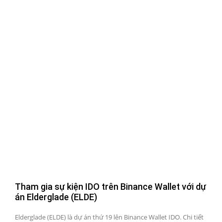
Tham gia sự kiện IDO trên Binance Wallet với dự
án Elderglade (ELDE)
Elderglade (ELDE) là dự án thứ 19 lên Binance Wallet IDO. Chi tiết