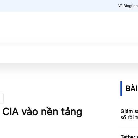
Về Blogtie
Kiến thức
More
BÀI
à CIA vào nền tảng
Giám sá
số rồi 
Tether 