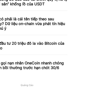
i sản” khổng lồ của USDT
có phải là cái tên tiếp theo sau
y? Dữ liệu on-chain vừa phát tín hiệu
hú ý
đầu tư 20 triệu đô la vào Bitcoin của
do
u gọi nạn nhân OneCoin nhanh chóng
n bồi thường trước hạn chót 30/6
Quảng Cáo