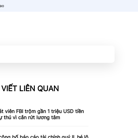
nao
 VIẾT LIÊN QUAN
t viên FBI trộm gần 1 triệu USD tiền
tự thú vì cắn rứt lương tâm
công bố báo cáo tài chính quý II, hé lộ