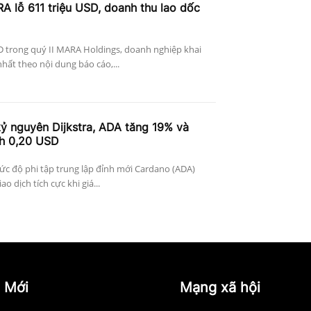
A lỗ 611 triệu USD, doanh thu lao dốc
D trong quý II MARA Holdings, doanh nghiệp khai
nhất theo nội dung báo cáo,...
ỷ nguyên Dijkstra, ADA tăng 19% và
ch 0,20 USD
c độ phi tập trung lập đỉnh mới Cardano (ADA)
o dịch tích cực khi giá...
 Mới
Mạng xã hội