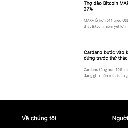
Thợ đào Bitcoin MAR
27%
MARA lỗ hơn 611 triệu US
thác Bitcoin niêm yết lớn 
Cardano bước vào k
đứng trước thử thá
Cardano tăng hơn 19%, mứ
đang ghi nhận một tuần gia
Về chúng tôi
Người