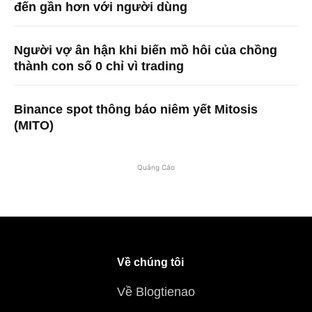
đến gần hơn với người dùng
Người vợ ân hận khi biến mồ hôi của chồng
thành con số 0 chỉ vì trading
Binance spot thông báo niêm yết Mitosis
(MITO)
Quảng Cáo
Về chúng tôi
Về Blogtienao