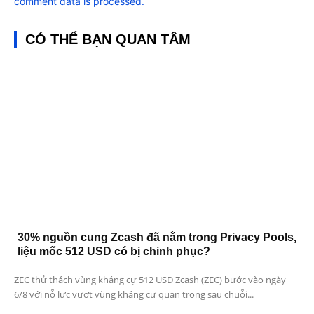
comment data is processed.
CÓ THỂ BẠN QUAN TÂM
30% nguồn cung Zcash đã nằm trong Privacy Pools,
liệu mốc 512 USD có bị chinh phục?
ZEC thử thách vùng kháng cự 512 USD Zcash (ZEC) bước vào ngày
6/8 với nỗ lực vượt vùng kháng cự quan trọng sau chuỗi...