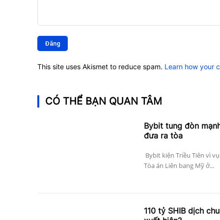
Bình
luận:
This site uses Akismet to reduce spam.
Learn how your 
CÓ THỂ BẠN QUAN TÂM
Bybit tung đòn mạnh 
đưa ra tòa
Bybit kiện Triều Tiên vì v
Tòa án Liên bang Mỹ ở...
110 tỷ SHIB dịch ch