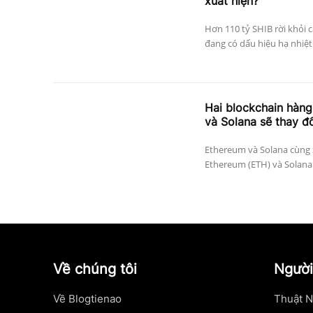
xuất hiện?
Hơn 110 tỷ SHIB rời khỏi c
đang có dấu hiệu hạ nhiệt 
Hai blockchain hàn
và Solana sẽ thay đổ
Ethereum và Solana cùng 
Ethereum (ETH) và Solana 
Về chúng tôi
Người
Về Blogtienao
Thuật N