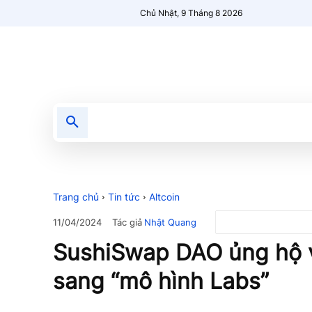
Chủ Nhật, 9 Tháng 8 2026
Tin tức
Nổi bật
Người Mới 🔥
Trang chủ
Tin tức
Altcoin
Tác giả
Nhật Quang
11/04/2024
SushiSwap DAO ủng hộ v
sang “mô hình Labs”