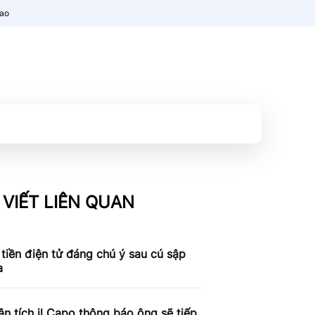
nao
 VIẾT LIÊN QUAN
tiền điện tử đáng chú ý sau cú sập
a
n tích il Capo thông báo ông sẽ tiếp