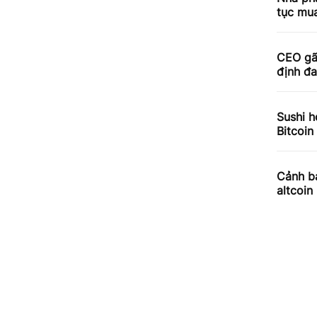
tục mua
CEO gã
định đa
Sushi h
Bitcoin
Cảnh bá
altcoin