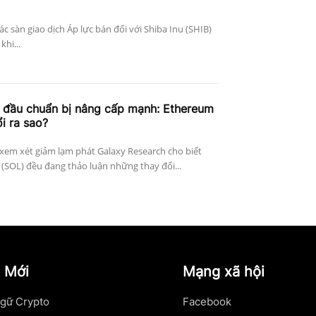
ác sàn giao dịch Áp lực bán đối với Shiba Inu (SHIB)
khi...
g đầu chuẩn bị nâng cấp mạnh: Ethereum
i ra sao?
xem xét giảm lạm phát Galaxy Research cho biết
(SOL) đều đang thảo luận những thay đổi...
 Mới
Mạng xã hội
gữ Crypto
Facebook