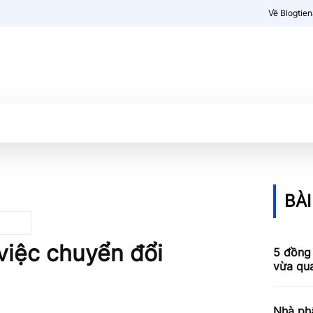
Về Blogtie
Kiến thức
More
BÀI
iệc chuyển đổi
5 đồng 
vừa qu
Nhà phâ