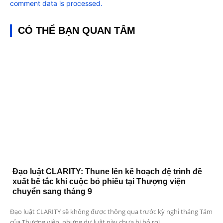
comment data is processed.
CÓ THỂ BẠN QUAN TÂM
Đạo luật CLARITY: Thune lên kế hoạch đệ trình đề
xuất bế tắc khi cuộc bỏ phiếu tại Thượng viện
chuyển sang tháng 9
Đạo luật CLARITY sẽ không được thông qua trước kỳ nghỉ tháng Tám
của Thượng viện, nhưng dự luật này chưa bị bỏ rơi....