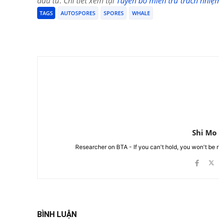
đầu tư. Chi tiết xem tại
Tuyên bố miễn trừ trách nhiệ
TAGS
AUTOSPORES
SPORES
WHALE
Chia Sẻ
Shi Mo
Researcher on BTA - If you can't hold, you won't be 
BÌNH LUẬN