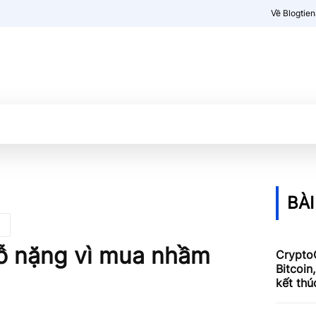
Về Blogtie
Kiến thức
More
BÀI
 lỗ nặng vì mua nhầm
Crypto
Bitcoin
kết thú