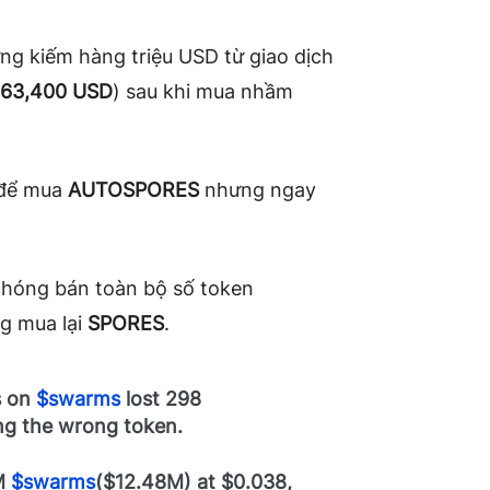
từng kiếm hàng triệu USD từ giao dịch
63,400 USD
) sau khi mua nhầm
để mua
AUTOSPORES
nhưng ngay
 chóng bán toàn bộ số token
ng mua lại
SPORES
.
s on
$swarms
lost 298
ng the wrong token.
5M
$swarms
($12.48M) at $0.038,