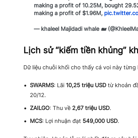
making a profit of 10.25M, bought 29.
making a profit of $1.96M,
pic.twitter
— khaleel Majidadi whale 🐋 (@KhleelMa
Lịch sử “kiếm tiền khủng” k
Dữ liệu chuỗi khối cho thấy cá voi này từng 
SWARMS
: Lãi
10,25 triệu USD
từ khoản đ
20/12.
ZAILGO
: Thu về
2,67 triệu USD
.
MCS
: Lợi nhuận đạt
549,000 USD
.