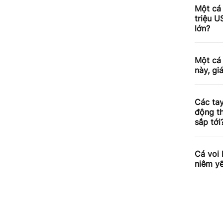
Một cá 
triệu U
lớn?
Một cá 
này, gi
Các tay
động th
sắp tới
Cá voi 
niêm yế