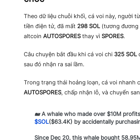
Theo dữ liệu chuỗi khối, cá voi này, người 
tiền điện tử, đã mất
298 SOL
(tương đương
altcoin
AUTOSPORES
thay vì
SPORES
.
Câu chuyện bắt đầu khi cá voi chi
325 SOL
sau đó nhận ra sai lầm.
Trong trạng thái hoảng loạn, cá voi nhanh
AUTOSPORES
, chấp nhận lỗ, và chuyển sa
🐋 A whale who made over $10M profit
$SOL
($63.4K) by accidentally purchasi
Since Dec 20, this whale bought 58.9