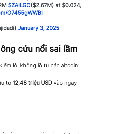
52M
$ZAILGO
($2.67M) at $0.024,
.com/O7455gWWBl
jidadi)
January 3, 2025
hông cứu nổi sai lầm
kiếm lời khổng lồ từ các altcoin:
ầu tư
12,48 triệu USD
vào ngày