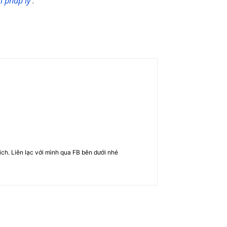
m pháp lý
.
rich. Liên lạc với mình qua FB bên dưới nhé