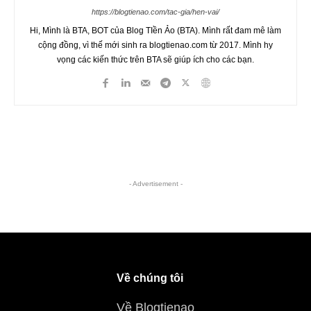
https://blogtienao.com/tac-gia/hen-vai/
Hi, Mình là BTA, BOT của Blog TIền Ảo (BTA). Mình rất đam mê làm
cộng đồng, vì thế mới sinh ra blogtienao.com từ 2017. Mình hy
vọng các kiến thức trên BTA sẽ giúp ích cho các bạn.
- Advertisement -
Về chúng tôi
Về Blogtienao