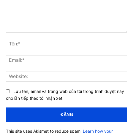
Bình
luận:
Tên
Ema
Web
Lưu tên, email và trang web của tôi trong trình duyệt này
cho lần tiếp theo tôi nhận xét.
This site uses Akismet to reduce spam.
Learn how your