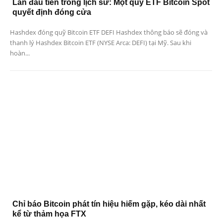
Lần đầu tiên trong lịch sử: Một quỹ ETF Bitcoin Spot
quyết định đóng cửa
Hashdex đóng quỹ Bitcoin ETF DEFI Hashdex thông báo sẽ đóng và
thanh lý Hashdex Bitcoin ETF (NYSE Arca: DEFI) tại Mỹ. Sau khi
hoàn...
Chỉ báo Bitcoin phát tín hiệu hiếm gặp, kéo dài nhất
kể từ thảm họa FTX