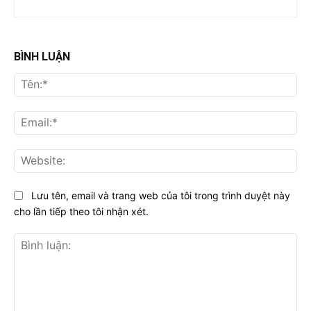
BÌNH LUẬN
Tên
Ema
Web
Lưu tên, email và trang web của tôi trong trình duyệt này
cho lần tiếp theo tôi nhận xét.