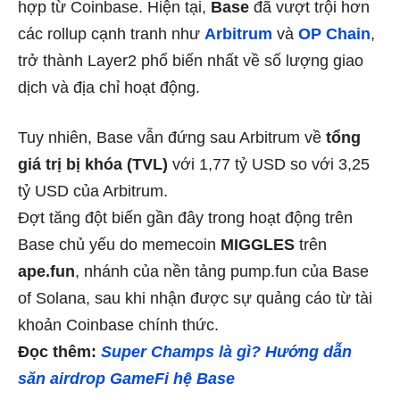
hợp từ Coinbase. Hiện tại,
Base
đã vượt trội hơn
các rollup cạnh tranh như
Arbitrum
và
OP Chain
,
trở thành Layer2 phổ biến nhất về số lượng giao
dịch và địa chỉ hoạt động.
Tuy nhiên, Base vẫn đứng sau Arbitrum về
tổng
giá trị bị khóa (TVL)
với 1,77 tỷ USD so với 3,25
tỷ USD của Arbitrum.
Đợt tăng đột biến gần đây trong hoạt động trên
Base chủ yếu do memecoin
MIGGLES
trên
ape.fun
, nhánh của nền tảng pump.fun của Base
of Solana, sau khi nhận được sự quảng cáo từ tài
khoản Coinbase chính thức.
Đọc thêm:
Super Champs là gì? Hướng dẫn
săn airdrop GameFi hệ Base