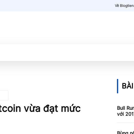
Về Blogtie
Kiến thức
More
BÀI
itcoin vừa đạt mức
Bull Ru
với 201
Bùng nổ