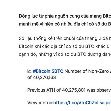
Động lực từ phía nguồn cung của mạng Bitc
mạnh mẽ vì hiện có nhiều địa chỉ có số dư 
Số liệu thống kê trên chuỗi của tháng 2 đã b
Bitcoin khi các địa chỉ có số dư BTC khác 0
cạnh đó, những ví có số dư BTC dương đang
📈
#Bitcoin
$BTC
Number of Non-Zero A
of 40,276,163
Previous ATH of 40,275,801 was obser
View metric:
https://t.co/VtoChZbLsa
pi