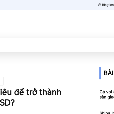
Về Blogtie
Kiến thức
More
BÀI
iêu để trở thành
Cá voi 
sàn gia
USD?
Shiba I