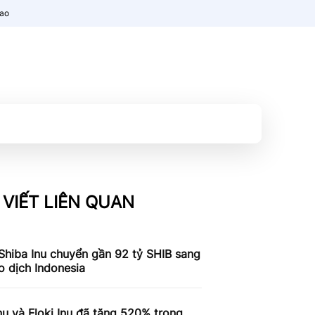
nao
 VIẾT LIÊN QUAN
Shiba Inu chuyển gần 92 tỷ SHIB sang
o dịch Indonesia
nu và Floki Inu đã tăng 520% ​​trong