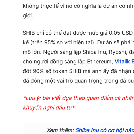
không thực tế vì nó có nghĩa là dự án có nh
giới.
SHIB chỉ có thể đạt được mức giá 0.05 US
kể (trên 95% so với hiện tại). Dự án sẽ phải
mô lớn. Người sáng lập Shiba Inu, Ryoshi, 
cho người đồng sáng lập Ethereum,
Vitalik 
đốt 90% số token SHIB mà anh ấy đã nhận đ
đã đóng một vai trò quan trọng trong đà bu
*Lưu ý: bài viết dựa theo quan điểm cá nhâ
khuyến nghị đầu tư*
Xem thêm:
Shiba Inu có cơ hội n