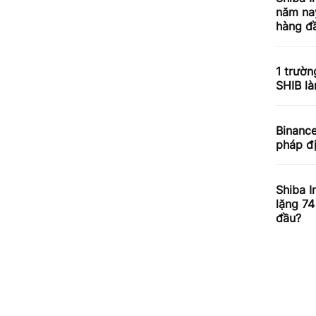
năm nay
hàng đầ
1 trườn
SHIB l
Binance
pháp đ
Shiba I
lặng 74
đầu?