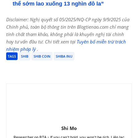
thể sớm lao xuống 13 nghìn đô la”
Disclaimer: Nghị quyết số 05/2025/NQ-CP ngày 9/9/2025 của
Chính phủ, toàn bộ thông tin trên Blogtienao.com chỉ mang
tính chất tham khảo, không phải là khuyến nghị tài chính
hay tư vấn đầu tư. Chi tiết xem tại
Tuyên bố miễn trừ trách
nhiệm pháp lý
.
TAGS
SHIB
SHIB COIN
SHIBA INU
Shi Mo
Researcher on BTA - If you can't hold, you won't be rich. Liên lạc