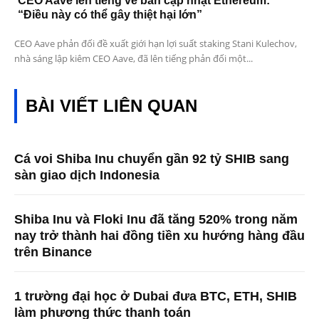
CEO Aave lên tiếng về bản cập nhật Ethereum:
“Điều này có thể gây thiệt hại lớn”
CEO Aave phản đối đề xuất giới hạn lợi suất staking Stani Kulechov,
nhà sáng lập kiêm CEO Aave, đã lên tiếng phản đối một...
BÀI VIẾT LIÊN QUAN
Cá voi Shiba Inu chuyển gần 92 tỷ SHIB sang
sàn giao dịch Indonesia
Shiba Inu và Floki Inu đã tăng 520% ​​trong năm
nay trở thành hai đồng tiền xu hướng hàng đầu
trên Binance
1 trường đại học ở Dubai đưa BTC, ETH, SHIB
làm phương thức thanh toán