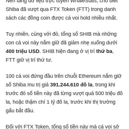
Nền tảng dữ liệu trực tuyến WhaleStats, cho biết
Shiba đã vượt qua FTX Token (FTT) trong danh
sách các đồng coin được cá voi hold nhiều nhất.
Tuy nhiên, cùng với đó, tổng số SHIB mà những
con cá voi này nắm giữ đã giảm nhẹ xuống dưới
400 triệu USD
. SHIB hiện đang ở vị trí
thứ ba
,
FTT giữ vị trí thứ tư.
100 cá voi đứng đầu trên chuỗi Ethereum nắm giữ
số Shiba Inu trị giá
391.244.610 đô la
, trong khi
trước đó số tiền này đã từng vượt quá 500 triệu đô
la, hoặc thậm chí 1 tỷ đô la, trước khi thị trường
gấu bắt đầu.
Đối với FTX Token, tổng số tiền này mà cá voi sở