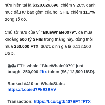
hữu hiện tại là
$328.626.696
, chiếm 9,28% danh
mục đầu tư bao gồm của họ. SHIB chiếm
11,7%
trong số đó.
Chủ sở hữu của ví
“BlueWhale0079”
, đã mua
khoảng
500 tỷ SHIB
trong tháng này, đồng thời
mua
250.000 FTX
, được định giá là 6.112.500
USD.
🐳🐳 ETH whale "BlueWhale0079" just
bought 250,000
#ftx
token ($6,112,500 USD).
Ranked #410 on WhaleStats:
https://t.co/ed7FkE3BVV
Transaction:
https://t.co/cgtb407EFT
#FTX