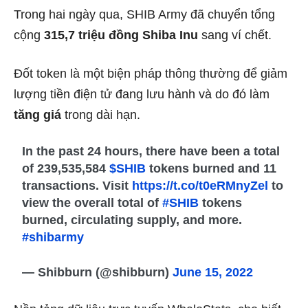
Trong hai ngày qua, SHIB Army đã chuyển tổng
cộng
315,7 triệu đồng Shiba Inu
sang ví chết.
Đốt token là một biện pháp thông thường để giảm
lượng tiền điện tử đang lưu hành và do đó làm
tăng giá
trong dài hạn.
In the past 24 hours, there have been a total
of 239,535,584
$SHIB
tokens burned and 11
transactions. Visit
https://t.co/t0eRMnyZel
to
view the overall total of
#SHIB
tokens
burned, circulating supply, and more.
#shibarmy
— Shibburn (@shibburn)
June 15, 2022