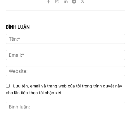
BÌNH LUẬN
Tên
Ema
Web
Lưu tên, email và trang web của tôi trong trình duyệt này
cho lần tiếp theo tôi nhận xét.